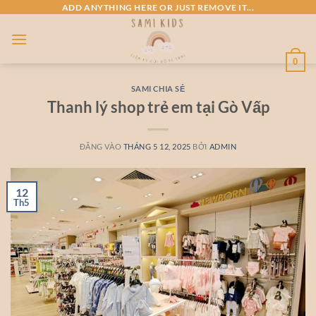
Bỏ
ADD ANYTHING HERE OR JUST REMOVE IT...
qua
nội
dung
0
SAMI CHIA SẺ
Thanh lý shop trẻ em tại Gò Vấp
ĐĂNG VÀO
THÁNG 5 12, 2025
BỞI
ADMIN
12
Th5