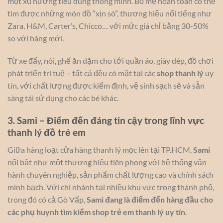
một xu hướng tiêu dùng thông minh. Bố mẹ hoàn toàn có thể
tìm được những món đồ “xịn sò”, thương hiệu nổi tiếng như
Zara, H&M, Carter’s, Chicco… với mức giá chỉ bằng 30-50%
so với hàng mới.
Từ xe đẩy, nôi, ghế ăn dặm cho tới quần áo, giày dép, đồ chơi
phát triển trí tuệ – tất cả đều có mặt tại các
shop thanh lý
uy
tín, với chất lượng được kiểm định, vệ sinh sạch sẽ và sẵn
sàng tái sử dụng cho các bé khác.
3. Sami – Điểm đến đáng tin cậy trong lĩnh vực
thanh lý đồ trẻ em
Giữa hàng loạt cửa hàng thanh lý mọc lên tại TP.HCM,
Sami
nổi bật như một thương hiệu tiên phong với hệ thống vận
hành chuyên nghiệp, sản phẩm chất lượng cao và chính sách
minh bạch. Với chi nhánh tại nhiều khu vực trong thành phố,
trong đó có cả Gò Vấp,
Sami đang là điểm đến hàng đầu cho
các phụ huynh tìm kiếm shop trẻ em thanh lý uy tín
.