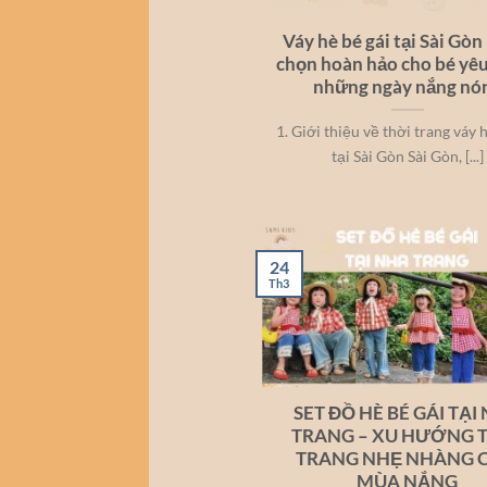
Váy hè bé gái tại Sài Gòn
chọn hoàn hảo cho bé yêu
những ngày nắng nó
1. Giới thiệu về thời trang váy 
tại Sài Gòn Sài Gòn, [...]
24
Th3
SET ĐỒ HÈ BÉ GÁI TẠI
TRANG – XU HƯỚNG 
TRANG NHẸ NHÀNG 
MÙA NẮNG