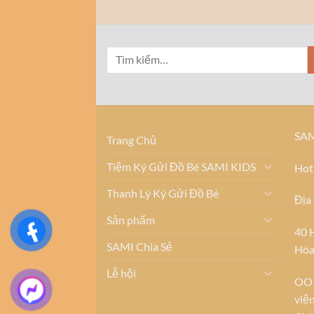
SAM
Trang Chủ
Tiệm Ký Gửi Đồ Bé SAMI KIDS
Hot
Thanh Lý Ký Gửi Đồ Bé
Địa 
Sản phẩm
40 
SAMI Chia Sẻ
Hò
Lễ hội
OO1
viện