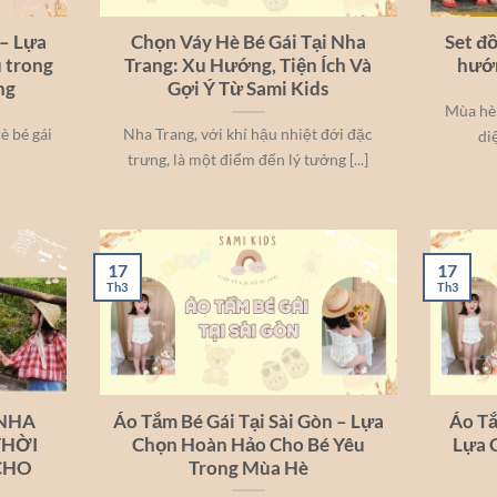
 – Lựa
Chọn Váy Hè Bé Gái Tại Nha
Set đồ
 trong
Trang: Xu Hướng, Tiện Ích Và
hướn
ng
Gợi Ý Từ Sami Kids
Mùa hè 
hè bé gái
Nha Trang, với khí hậu nhiệt đới đặc
di
trưng, là một điểm đến lý tưởng [...]
17
17
Th3
Th3
 NHA
Áo Tắm Bé Gái Tại Sài Gòn – Lựa
Áo Tắ
THỜI
Chọn Hoàn Hảo Cho Bé Yêu
Lựa 
CHO
Trong Mùa Hè