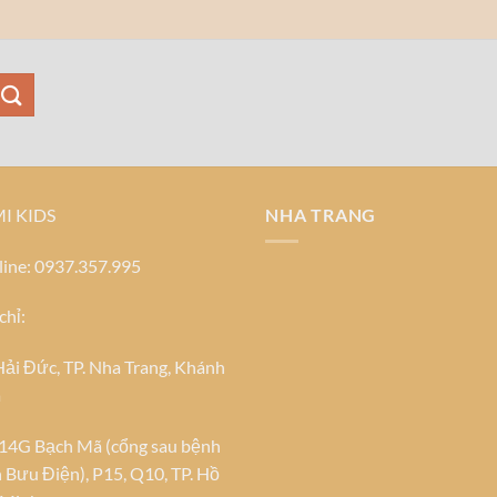
I KIDS
NHA TRANG
line: 0937.357.995
chỉ:
Hải Đức, TP. Nha Trang, Khánh
a
4G Bạch Mã (cổng sau bệnh
 Bưu Điện), P15, Q10, TP. Hồ