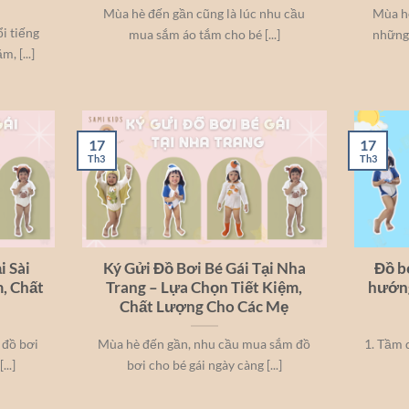
Mùa hè đến gần cũng là lúc nhu cầu
Mùa hè
i tiếng
mua sắm áo tắm cho bé [...]
những 
, [...]
17
17
Th3
Th3
i Sài
Ký Gửi Đồ Bơi Bé Gái Tại Nha
Đồ bơ
, Chất
Trang – Lựa Chọn Tiết Kiệm,
hướng
Chất Lượng Cho Các Mẹ
 đồ bơi
Mùa hè đến gần, nhu cầu mua sắm đồ
1. Tầm 
..]
bơi cho bé gái ngày càng [...]