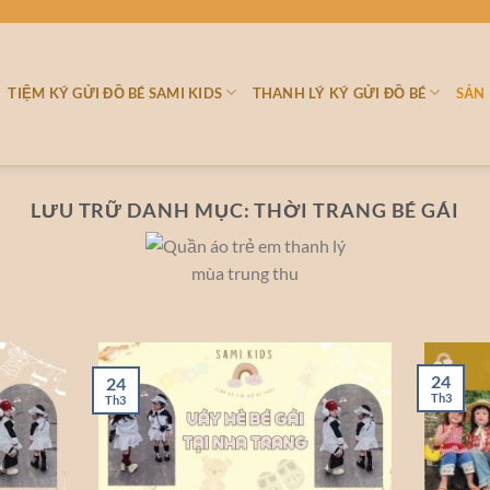
TIỆM KÝ GỬI ĐỒ BÉ SAMI KIDS
THANH LÝ KÝ GỬI ĐỒ BÉ
SẢN
LƯU TRỮ DANH MỤC:
THỜI TRANG BÉ GÁI
24
24
Th3
Th3