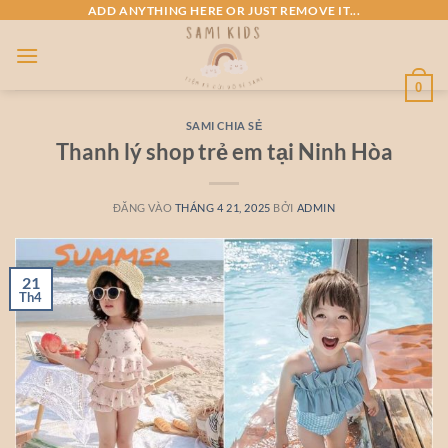
Bỏ
ADD ANYTHING HERE OR JUST REMOVE IT...
qua
nội
dung
0
SAMI CHIA SẺ
Thanh lý shop trẻ em tại Ninh Hòa
ĐĂNG VÀO
THÁNG 4 21, 2025
BỞI
ADMIN
21
Th4