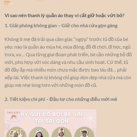
Vì sao nên thanh lý quần áo thay vì cất giữ hoặc vứt bỏ?
1. Giải phóng không gian – Giữ cho nhà cửa gọn gàng
Không ít mẹ đã trải qua cảm giác “ngợp” trước tủ đồ của bé
yêu: nào là quần áo mùa hè, mùa đông, đồ đi chơi, đi học, ngủ
trưa, v.v… Qua từng giai đoạn phát triển, bé cần những bộ đồ
mới, phù hợp với vóc dáng và nhu cầu sinh hoạt. Cứ thế, tủ
đồ đầy ắp mà nhiều món chưa mặc được bao lâu đã… phải
xếp lại. Việc thanh lý không chỉ giúp dọn dẹp nhà cửa mà còn
giúp mẹ nhẹ lòng hơn với những món đồ cũ.
2. Tiết kiệm chi phí – Đầu tư cho những điều mới mẻ