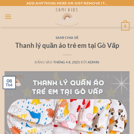
Bỏ
ADD ANYTHING HERE OR JUST REMOVE IT...
qua
nội
dung
0
SAMI CHIA SẺ
Thanh lý quần áo trẻ em tại Gò Vấp
ĐĂNG VÀO
THÁNG 4 8, 2025
BỞI
ADMIN
08
Th4