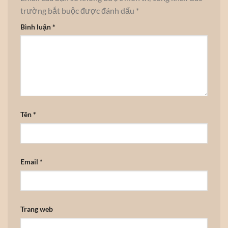
trường bắt buộc được đánh dấu
*
Bình luận
*
Tên
*
Email
*
Trang web