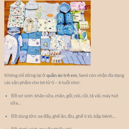
Không chỉ dừng lại ở
quần áo trẻ em
, Sami còn nhận đa dạng
các sản phẩm cho bé từ 0 – 6 tuổi như:
Đồ sơ sinh: khăn sữa, chăn, gối, nôi, cũi, tã vải, máy hút
sữa…
Đồ dùng lớn: xe đẩy, ghế ăn, địu, ghế ô tô, bập bênh…
Đồ chơi, sách, truyện thiếu nhi