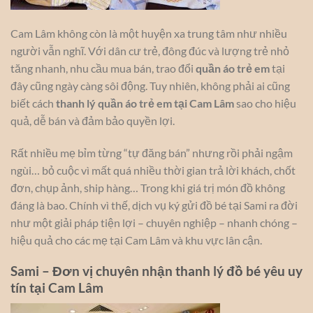
Cam Lâm không còn là một huyện xa trung tâm như nhiều
người vẫn nghĩ. Với dân cư trẻ, đông đúc và lượng trẻ nhỏ
tăng nhanh, nhu cầu mua bán, trao đổi
quần áo trẻ em
tại
đây cũng ngày càng sôi động. Tuy nhiên, không phải ai cũng
biết cách
thanh lý quần áo trẻ em tại Cam Lâm
sao cho hiệu
quả, dễ bán và đảm bảo quyền lợi.
Rất nhiều mẹ bỉm từng “tự đăng bán” nhưng rồi phải ngậm
ngùi… bỏ cuộc vì mất quá nhiều thời gian trả lời khách, chốt
đơn, chụp ảnh, ship hàng… Trong khi giá trị món đồ không
đáng là bao. Chính vì thế, dịch vụ ký gửi đồ bé tại Sami ra đời
như một giải pháp tiện lợi – chuyên nghiệp – nhanh chóng –
hiệu quả cho các mẹ tại Cam Lâm và khu vực lân cận.
Sami – Đơn vị chuyên nhận thanh lý đồ bé yêu uy
tín tại Cam Lâm