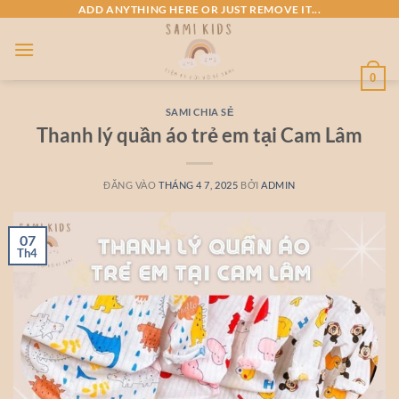
Bỏ
ADD ANYTHING HERE OR JUST REMOVE IT...
qua
nội
dung
0
SAMI CHIA SẺ
Thanh lý quần áo trẻ em tại Cam Lâm
ĐĂNG VÀO
THÁNG 4 7, 2025
BỞI
ADMIN
07
Th4