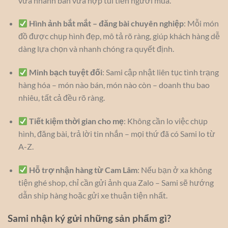
vừa nhanh bán vừa hợp túi tiền người mua.
Hình ảnh bắt mắt – đăng bài chuyên nghiệp
: Mỗi món
đồ được chụp hình đẹp, mô tả rõ ràng, giúp khách hàng dễ
dàng lựa chọn và nhanh chóng ra quyết định.
Minh bạch tuyệt đối
: Sami cập nhật liên tục tình trạng
hàng hóa – món nào bán, món nào còn – doanh thu bao
nhiêu, tất cả đều rõ ràng.
Tiết kiệm thời gian cho mẹ
: Không cần lo việc chụp
hình, đăng bài, trả lời tin nhắn – mọi thứ đã có Sami lo từ
A-Z.
Hỗ trợ nhận hàng từ Cam Lâm
: Nếu bạn ở xa không
tiện ghé shop, chỉ cần gửi ảnh qua Zalo – Sami sẽ hướng
dẫn ship hàng hoặc gửi xe thuận tiện nhất.
Sami nhận ký gửi những sản phẩm gì?