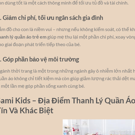
òn dùng tốt là một cách thông minh để tối ưu tủ đồ và tài chính.
. Giảm chi phí, tối ưu ngân sách gia đình
ắm đồ cho con là niềm vui – nhưng nếu không kiểm soát, có thể khi
hanh lý quần áo trẻ em
giúp mẹ thu lại một phần chi phí, xoay v
ho giai đoạn phát triển tiếp theo của bé.
. Góp phần bảo vệ môi trường
gành thời trang là một trong những ngành gây ô nhiễm lớn nhất hiệ
uần áo không chỉ tiết kiệm mà còn giúp giảm lượng rác thải dệt 
à một lần mẹ góp phần sống xanh cùng bé.
ami Kids – Địa Điểm Thanh Lý Quần Áo
ín Và Khác Biệt