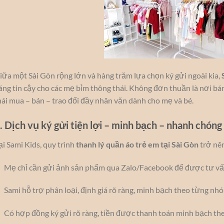
iữa một Sài Gòn rộng lớn và hàng trăm lựa chọn ký gửi ngoài kia,
áng tin cậy cho các mẹ bỉm thông thái. Không đơn thuần là nơi bán
hái mua – bán – trao đổi đầy nhân văn dành cho mẹ và bé.
. Dịch vụ ký gửi tiện lợi – minh bạch – nhanh chóng
ại Sami Kids, quy trình
thanh lý quần áo trẻ em tại Sài Gòn
trở nên
Mẹ chỉ cần gửi ảnh sản phẩm qua Zalo/Facebook để được tư vấ
Sami hỗ trợ phân loại, định giá rõ ràng, minh bạch theo từng nh
Có hợp đồng ký gửi rõ ràng, tiền được thanh toán minh bạch the