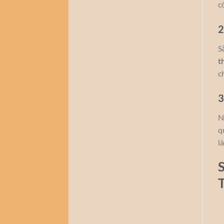
c
2
S
t
c
3
N
q
l
S
T