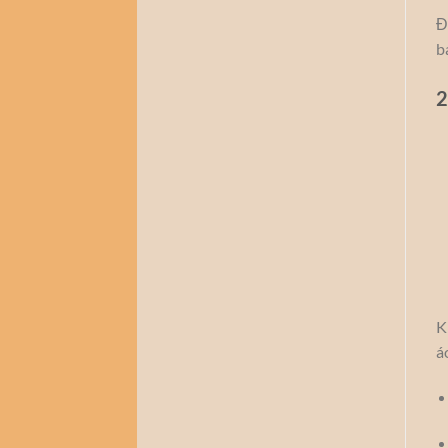
Đ
b
2
K
á