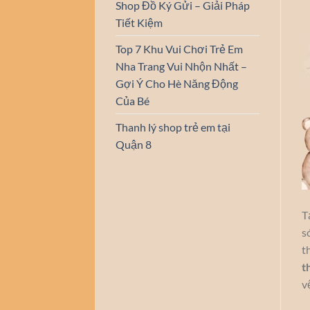
Shop Đồ Ký Gửi – Giải Pháp
Tiết Kiệm
Top 7 Khu Vui Chơi Trẻ Em
Nha Trang Vui Nhộn Nhất –
Gợi Ý Cho Hè Năng Động
Của Bé
Thanh lý shop trẻ em tại
Quận 8
T
s
t
t
v