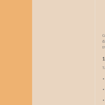
G
đ
t
1
T