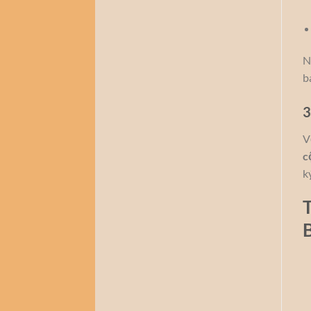
N
b
3
V
c
k
B