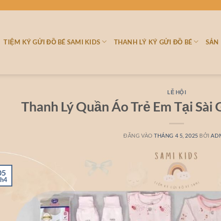
TIỆM KÝ GỬI ĐỒ BÉ SAMI KIDS
THANH LÝ KÝ GỬI ĐỒ BÉ
SẢN
LỄ HỘI
Thanh Lý Quần Áo Trẻ Em Tại Sài 
ĐĂNG VÀO
THÁNG 4 5, 2025
BỞI
AD
05
h4