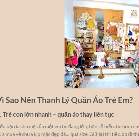
Vì Sao Nên Thanh Lý Quần Áo Trẻ Em?
. Trẻ con lớn nhanh – quần áo thay liên tục
ếu bạn là cha mẹ của một em bé đang lớn, bạn sẽ hiểu: bé hôm nay
ừa mua về chưa kịp mặc đẹp đã… quá size. Giữ lại thì tiếc, bỏ đi t