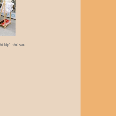
í kíp” nhỏ sau: