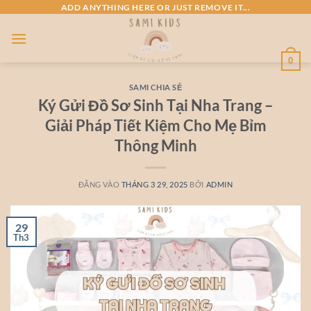
Bỏ
ADD ANYTHING HERE OR JUST REMOVE IT...
qua
nội
dung
0
SAMI CHIA SẺ
Ký Gửi Đồ Sơ Sinh Tại Nha Trang –
Giải Pháp Tiết Kiệm Cho Mẹ Bỉm
Thông Minh
ĐĂNG VÀO
THÁNG 3 29, 2025
BỞI
ADMIN
29
Th3