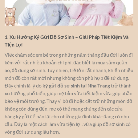
1. Xu Hướng Ký Gửi Đồ Sơ Sinh – Giải Pháp Tiết Kiệm Và
Tiện Lợi
Việc chăm sóc em bé trong những năm tháng đầu đời luôn đi
kèm với rất nhiều khoản chi phí, đặc biệt là mua sắm quần
áo, đồ dùng sơ sinh. Tuy nhiên, trẻ lớn rất nhanh, khiến nhiều
món đồ còn rất mới nhưng không còn phù hợp để sử dụng.
Đây chính là lý do
ký gửi đồ sơ sinh tại Nha Trang
trở thành
xu hướng phổ biến, giúp mẹ bỉm vừa tiết kiệm vừa góp phần
bảo vệ môi trường. Thay vì bỏ đi hoặc cất trữ những món đồ
không còn dùng đến, mẹ có thể mang chúng đến các cửa
hàng ký gửi để bán lại cho những gia đình khác đang có nhu
cầu. Đây là một cách làm vừa tiện lợi, vừa giúp đồ sơ sinh có
vòng đời sử dụng lâu hơn.