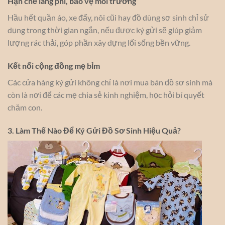
Hạn chế lãng phí, bảo vệ môi trường
Hầu hết quần áo, xe đẩy, nôi cũi hay đồ dùng sơ sinh chỉ sử
dụng trong thời gian ngắn, nếu được ký gửi sẽ giúp giảm
lượng rác thải, góp phần xây dựng lối sống bền vững.
Kết nối cộng đồng mẹ bỉm
Các cửa hàng ký gửi không chỉ là nơi mua bán đồ sơ sinh mà
còn là nơi để các mẹ chia sẻ kinh nghiệm, học hỏi bí quyết
chăm con.
3. Làm Thế Nào Để Ký Gửi Đồ Sơ Sinh Hiệu Quả?