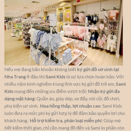
Nếu mẹ đang băn khoăn không biết
ký gửi đồ sơ sinh tại
Nha Trang
ở đâu thì
Sami Kids
là sự lựa chọn hoàn hảo. Với
nhiều năm kinh nghiệm trong lĩnh vực ký gửi đồ trẻ em,
Sami
Kids
mang đến những ưu điểm vượt trội:
Nhận ký gửi đa
dạng mặt hàng
: Quần áo, giày dép, xe đẩy, nôi cũi, đồ chơi,
phụ kiện sơ sinh.
Hoa hồng thấp, lợi nhuận cao
: Sami Kids
luôn đưa ra mức phí ký gửi hợp lý để đảm bảo quyền lợi cho
khách hàng.
Hỗ trợ kiểm tra, phân loại miễn phí
: Giúp mẹ
tiết kiệm thời gian, chỉ cần mang đồ đến và Sami lo phần còn