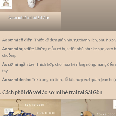
Áo sơ mi bé trai tại Sài Gòn
Áo sơ mi cổ điển
: Thiết kế đơn giản nhưng thanh lịch, phù hợp 
Áo sơ mi họa tiết
: Những mẫu có họa tiết nhỏ như kẻ sọc, caro 
chuộng.
Áo sơ mi ngắn tay
: Thích hợp cho mùa hè nắng nóng, mang đến c
tay.
Áo sơ mi denim
: Trẻ trung, cá tính, dễ kết hợp với quần jean ho
. Cách phối đồ với áo sơ mi bé trai tại Sài Gòn