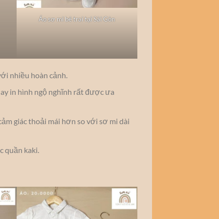
Áo sơ mi bé trai tại Sài Gòn
với nhiều hoàn cảnh.
hay in hình ngộ nghĩnh rất được ưa
ảm giác thoải mái hơn so với sơ mi dài
ặc quần kaki.