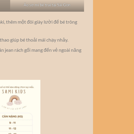
Áo sơ mi bé trai tại Sài Gòn
ki, thêm một đôi giày lười để bé trông
 thao giúp bé thoải mái chạy nhảy.
ần jean rách gối mang đến vẻ ngoài năng