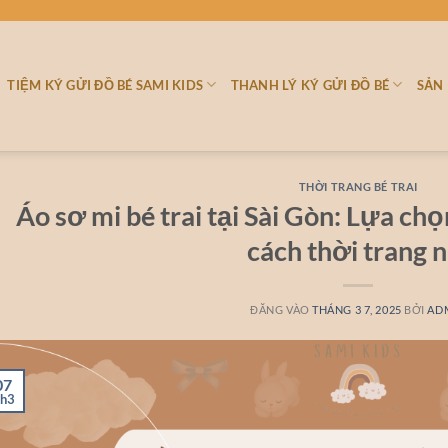
TIỆM KÝ GỬI ĐỒ BÉ SAMI KIDS
THANH LÝ KÝ GỬI ĐỒ BÉ
SẢN
THỜI TRANG BÉ TRAI
Áo sơ mi bé trai tại Sài Gòn: Lựa c
cách thời trang n
ĐĂNG VÀO
THÁNG 3 7, 2025
BỞI
AD
07
h3