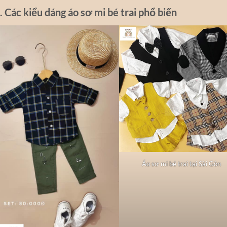
. Các kiểu dáng áo sơ mi bé trai phổ biến
Áo sơ mi bé trai tại Sài Gòn