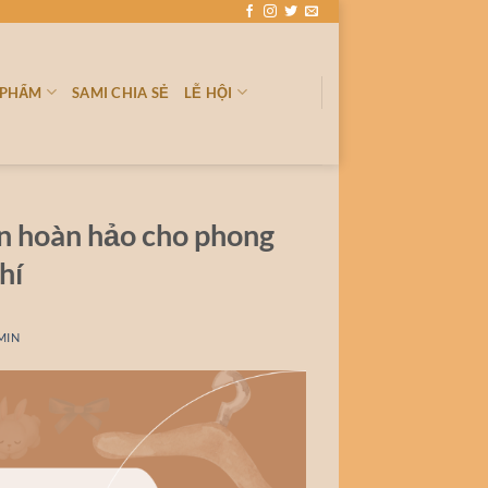
 PHẨM
SAMI CHIA SẺ
LỄ HỘI
họn hoàn hảo cho phong
hí
MIN