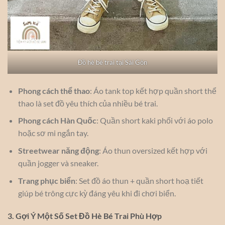
Đồ hè bé trai tại Sài Gòn
Phong cách thể thao
: Áo tank top kết hợp quần short thể
thao là set đồ yêu thích của nhiều bé trai.
Phong cách Hàn Quốc
: Quần short kaki phối với áo polo
hoặc sơ mi ngắn tay.
Streetwear năng động
: Áo thun oversized kết hợp với
quần jogger và sneaker.
Trang phục biển
: Set đồ áo thun + quần short hoạ tiết
giúp bé trông cực kỳ đáng yêu khi đi chơi biển.
3. Gợi Ý Một Số Set Đồ Hè Bé Trai Phù Hợp