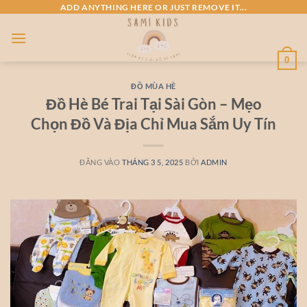
Bỏ
ADD ANYTHING HERE OR JUST REMOVE IT...
qua
nội
dung
0
ĐỒ MÙA HÈ
Đồ Hè Bé Trai Tại Sài Gòn – Mẹo
Chọn Đồ Và Địa Chỉ Mua Sắm Uy Tín
ĐĂNG VÀO
THÁNG 3 5, 2025
BỞI
ADMIN