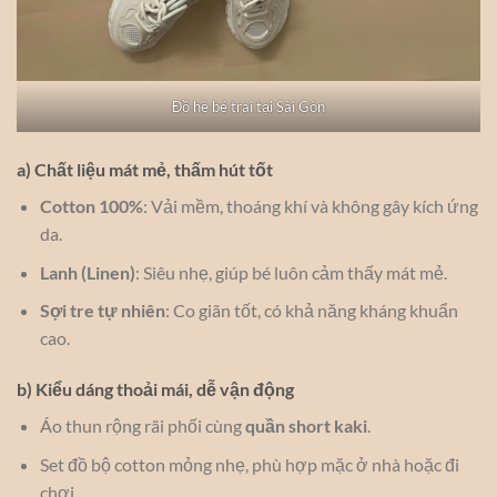
Đồ hè bé trai tại Sài Gòn
a) Chất liệu mát mẻ, thấm hút tốt
Cotton 100%
: Vải mềm, thoáng khí và không gây kích ứng
da.
Lanh (Linen)
: Siêu nhẹ, giúp bé luôn cảm thấy mát mẻ.
Sợi tre tự nhiên
: Co giãn tốt, có khả năng kháng khuẩn
cao.
b) Kiểu dáng thoải mái, dễ vận động
Áo thun rộng rãi phối cùng
quần short kaki
.
Set đồ bộ cotton mỏng nhẹ, phù hợp mặc ở nhà hoặc đi
chơi.