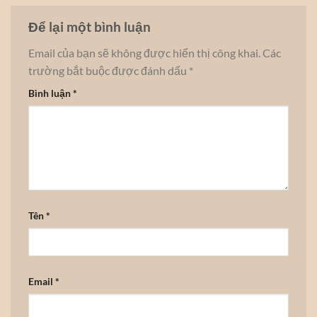
Để lại một bình luận
Email của bạn sẽ không được hiển thị công khai.
Các
trường bắt buộc được đánh dấu
*
Bình luận
*
Tên
*
Email
*