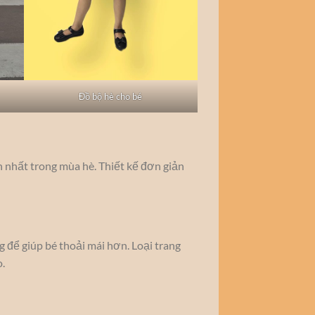
Đồ bộ hè cho bé
n nhất trong mùa hè. Thiết kế đơn giản
 để giúp bé thoải mái hơn. Loại trang
.