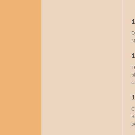
1
Đ
N
1
T
p
c
1
C
B
b