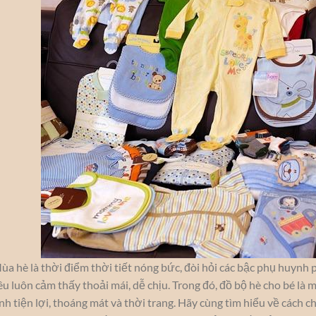
ùa hè là thời điểm thời tiết nóng bức, đòi hỏi các bậc phụ huynh
êu luôn cảm thấy thoải mái, dễ chịu. Trong đó, đồ bộ hè cho bé là
ính tiện lợi, thoáng mát và thời trang. Hãy cùng tìm hiểu về cách