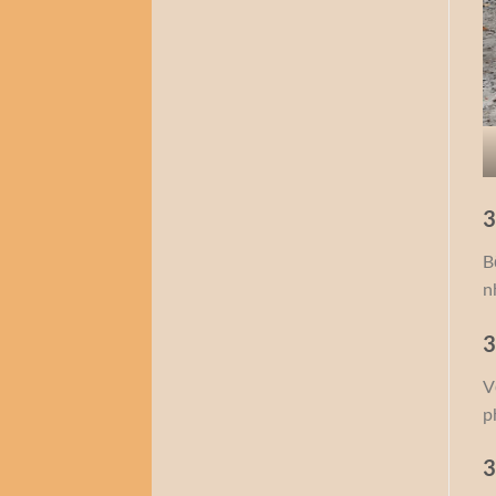
3
B
n
3
V
p
3