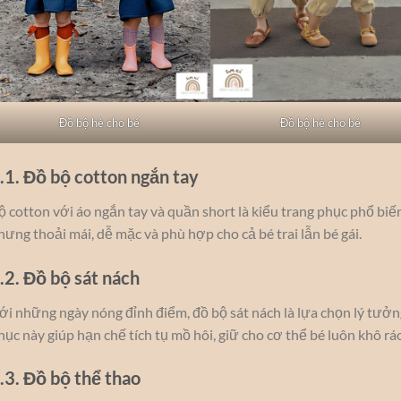
Đồ bộ hè cho bé
Đồ bộ hè cho bé
.1. Đồ bộ cotton ngắn tay
ộ cotton với áo ngắn tay và quần short là kiểu trang phục phổ biế
hưng thoải mái, dễ mặc và phù hợp cho cả bé trai lẫn bé gái.
.2. Đồ bộ sát nách
ới những ngày nóng đỉnh điểm, đồ bộ sát nách là lựa chọn lý tưởng
hục này giúp hạn chế tích tụ mồ hôi, giữ cho cơ thể bé luôn khô ráo
.3. Đồ bộ thể thao