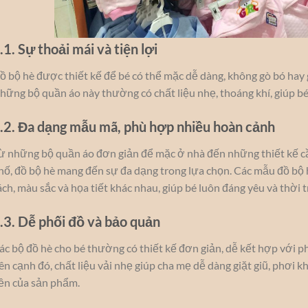
.1. Sự thoải mái và tiện lợi
ồ bộ hè được thiết kế để bé có thể mặc dễ dàng, không gò bó hay g
hững bộ quần áo này thường có chất liệu nhẹ, thoáng khí, giúp bé
.2. Đa dạng mẫu mã, phù hợp nhiều hoàn cảnh
ừ những bộ quần áo đơn giản để mặc ở nhà đến những thiết kế cầ
hố, đồ bộ hè mang đến sự đa dạng trong lựa chọn. Các mẫu đồ bộ h
ách, màu sắc và họa tiết khác nhau, giúp bé luôn đáng yêu và thời t
.3. Dễ phối đồ và bảo quản
ác bộ đồ hè cho bé thường có thiết kế đơn giản, dễ kết hợp với p
ên cạnh đó, chất liệu vải nhẹ giúp cha mẹ dễ dàng giặt giũ, phơi
ền của sản phẩm.