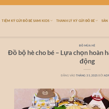
TIỆM KÝ GỬI ĐỒ BÉ SAMI KIDS
THANH LÝ KÝ GỬI ĐỒ BÉ
SẢN
ĐỒ MÙA HÈ
Đồ bộ hè cho bé – Lựa chọn hoàn h
động
ĐĂNG VÀO
THÁNG 3 5, 2025
BỞI
AD