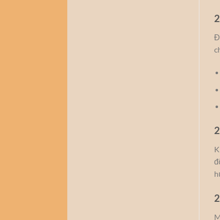
2
Đ
c
2
K
đ
h
2
M