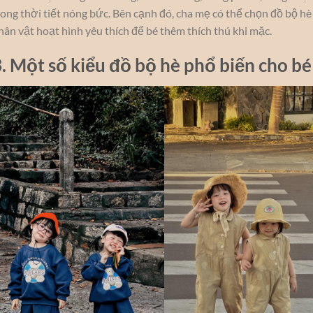
rong thời tiết nóng bức. Bên cạnh đó, cha mẹ có thể chọn đồ bộ hè 
hân vật hoạt hình yêu thích để bé thêm thích thú khi mặc.
. Một số kiểu đồ bộ hè phổ biến cho bé