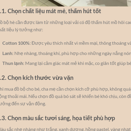
.1. Chọn chất liệu mát mẻ, thấm hút tốt
ồ bộ hè cần được làm từ những loại vải có độ thấm hút mồ hôi ca
hất liệu lý tưởng như:
Cotton 100%
: Được yêu thích nhất vì mềm mại, thông thoáng và
Lanh
: Nhẹ nhàng, thoáng khí, phù hợp cho những ngày nắng nón
Thun lạnh
: Mang lại cảm giác mát mẻ khi mặc, co giãn tốt giúp 
.2. Chọn kích thước vừa vặn
hi mua đồ bộ cho bé, cha mẹ cần chọn kích cỡ phù hợp, không quá
ộng thoải mái. Nếu chọn đồ quá bó sát sẽ khiến bé khó chịu, còn đ
ưởng đến sự vận động.
.3. Chọn màu sắc tươi sáng, họa tiết phù hợp
àu sắc nhẹ nhàng như trắng, xanh dương, hồng pastel, vàng nhạt