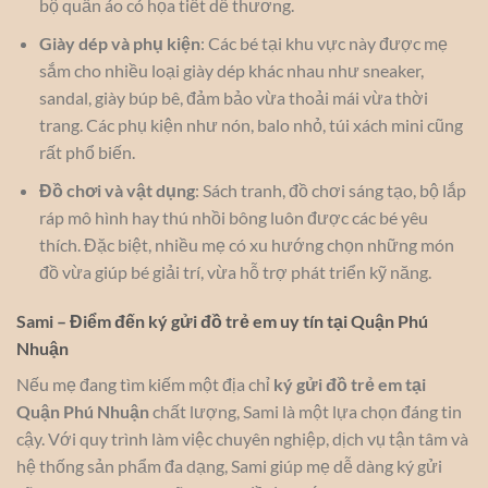
bộ quần áo có họa tiết dễ thương.
Giày dép và phụ kiện
: Các bé tại khu vực này được mẹ
sắm cho nhiều loại giày dép khác nhau như sneaker,
sandal, giày búp bê, đảm bảo vừa thoải mái vừa thời
trang. Các phụ kiện như nón, balo nhỏ, túi xách mini cũng
rất phổ biến.
Đồ chơi và vật dụng
: Sách tranh, đồ chơi sáng tạo, bộ lắp
ráp mô hình hay thú nhồi bông luôn được các bé yêu
thích. Đặc biệt, nhiều mẹ có xu hướng chọn những món
đồ vừa giúp bé giải trí, vừa hỗ trợ phát triển kỹ năng.
Sami – Điểm đến ký gửi đồ trẻ em uy tín tại Quận Phú
Nhuận
Nếu mẹ đang tìm kiếm một địa chỉ
ký gửi đồ trẻ em tại
Quận Phú Nhuận
chất lượng, Sami là một lựa chọn đáng tin
cậy. Với quy trình làm việc chuyên nghiệp, dịch vụ tận tâm và
hệ thống sản phẩm đa dạng, Sami giúp mẹ dễ dàng ký gửi