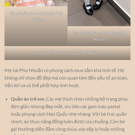
Ký gửi đồ trẻ em tại Quận Phú
Nhuận
Ký gửi đồ trẻ em tại Quận Phú
Nhuận
Ký gửi đồ trẻ em tại Quận Phú Nhuận
Mẹ tại Phú Nhuận có phong cách mua sắm khá tinh tế. Họ
không chỉ chọn đồ đẹp mà còn quan tâm đến yếu tố an toàn,
tiện lợi và có thể phối hợp linh hoạt.
Quần áo trẻ em
: Các mẹ thích chọn những bộ trang phục
đơn giản nhưng đẹp mắt, ưu tiên các gam màu pastel
hoặc phong cách Hàn Quốc nhẹ nhàng. Với bé trai, quần
short, áo thun năng động luôn được ưa chuộng. Còn bé
gái thường diện đầm công chúa, váy xếp ly hoặc những