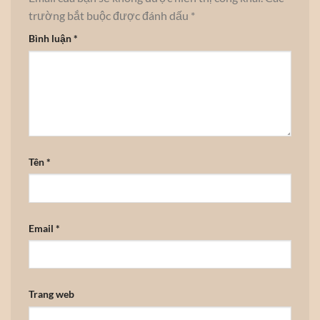
trường bắt buộc được đánh dấu
*
Bình luận
*
Tên
*
Email
*
Trang web