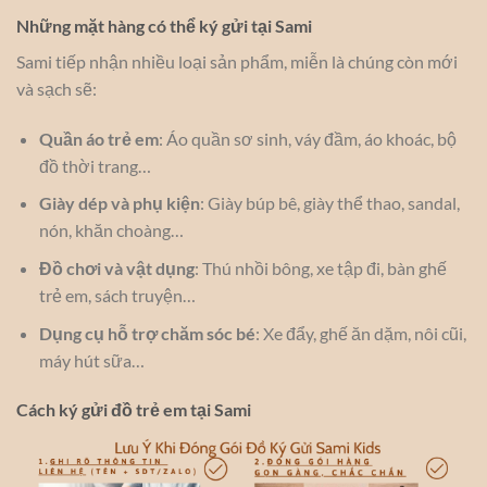
Những mặt hàng có thể ký gửi tại Sami
Sami tiếp nhận nhiều loại sản phẩm, miễn là chúng còn mới
và sạch sẽ:
Quần áo trẻ em
: Áo quần sơ sinh, váy đầm, áo khoác, bộ
đồ thời trang…
Giày dép và phụ kiện
: Giày búp bê, giày thể thao, sandal,
nón, khăn choàng…
Đồ chơi và vật dụng
: Thú nhồi bông, xe tập đi, bàn ghế
trẻ em, sách truyện…
Dụng cụ hỗ trợ chăm sóc bé
: Xe đẩy, ghế ăn dặm, nôi cũi,
máy hút sữa…
Cách ký gửi đồ trẻ em tại Sami