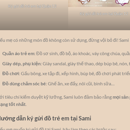
Ký gửi đồ trẻ em tại Quận 12
Ký gửi đồ trẻ em tại Quận 12
ếu mẹ có những món đồ không còn sử dụng, đừng vội bỏ đi! Sami 
Quần áo trẻ em
: Đồ sơ sinh, đồ bộ, áo khoác, váy công chúa, qu
Giày dép, phụ kiện
: Giày sandal, giày thể thao, dép búp bê, nón, 
Đồ chơi
: Gấu bông, xe tập đi, xếp hình, búp bê, đồ chơi phát triể
Đồ dùng chăm sóc bé
: Ghế ăn, xe đẩy, nôi cũi, bình sữa…
ới tiêu chí kiểm duyệt kỹ lưỡng, Sami luôn đảm bảo rằng
mọi sản 
rạng tốt nhất
.
ướng dẫn ký gửi đồ trẻ em tại Sami
ếu mẹ muốn ký gửi đồ tại Sami, hãy làm theo các bước sau: