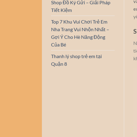
v
Shop Đồ Ký Gửi – Giải Pháp
e
Tiết Kiệm
y
Top 7 Khu Vui Chơi Trẻ Em
Nha Trang Vui Nhộn Nhất –
S
Gợi Ý Cho Hè Năng Động
N
Của Bé
t
Thanh lý shop trẻ em tại
k
Quận 8