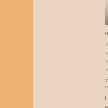
N
V
t
H
N