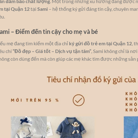
ẫn đảm bảo chất lượng
. Một trong những xu hướng đang được nh
m tại Quận 12
tại
Sami
– hệ thống ký gửi đáng tin cậy, chuyên m
êu.
ami – Điểm đến tin cậy cho mẹ và bé
ếu mẹ đang tìm kiếm một địa chỉ
ký gửi đồ trẻ em tại Quận 12
, t
iêu chí
“Đồ đẹp – Giá tốt – Dịch vụ tận tâm”
, Sami không chỉ là n
hông còn dùng đến mà còn giúp các mẹ khác tìm được những sản p