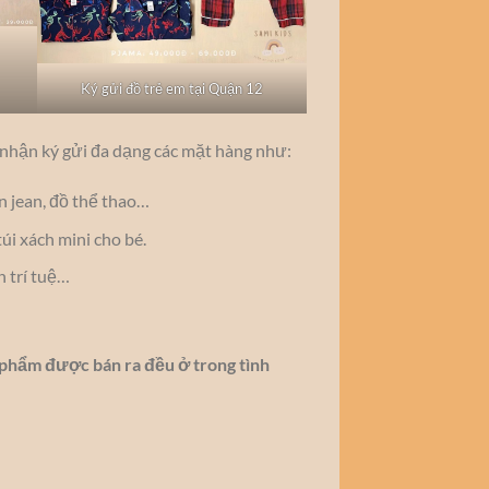
Ký gửi đồ trẻ em tại Quận 12
nhận ký gửi đa dạng các mặt hàng như:
ần jean, đồ thể thao…
túi xách mini cho bé.
n trí tuệ…
phẩm được bán ra đều ở trong tình