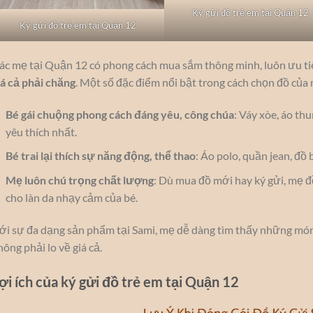
Ký gửi đồ trẻ em tại Quận 12
Ký gửi đồ trẻ em tại Quận 12
ác mẹ tại Quận 12 có phong cách mua sắm thông minh, luôn ưu 
iá cả phải chăng
. Một số đặc điểm nổi bật trong cách chọn đồ của 
Bé gái chuộng phong cách đáng yêu, công chúa
: Váy xòe, áo th
yêu thích nhất.
Bé trai lại thích sự năng động, thể thao
: Áo polo, quần jean, đồ
Mẹ luôn chú trọng chất lượng
: Dù mua đồ mới hay ký gửi, mẹ đ
cho làn da nhạy cảm của bé.
ới sự đa dạng sản phẩm tại Sami, mẹ dễ dàng tìm thấy những món
hông phải lo về giá cả.
ợi ích của ký gửi đồ trẻ em tại Quận 12