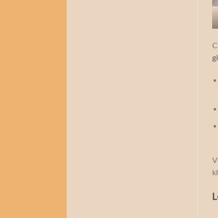
C
g
V
k
L