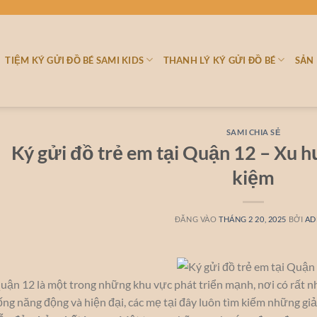
TIỆM KÝ GỬI ĐỒ BÉ SAMI KIDS
THANH LÝ KÝ GỬI ĐỒ BÉ
SẢN
SAMI CHIA SẺ
Ký gửi đồ trẻ em tại Quận 12 – Xu h
kiệm
ĐĂNG VÀO
THÁNG 2 20, 2025
BỞI
AD
uận 12 là một trong những khu vực phát triển mạnh, nơi có rất nhi
ống năng động và hiện đại, các mẹ tại đây luôn tìm kiếm những g