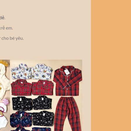
 dẻ
.
trẻ em.
 cho bé yêu.