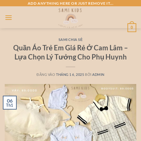
Bỏ
ADD ANYTHING HERE OR JUST REMOVE IT...
qua
nội
dung
0
SAMI CHIA SẺ
Quần Áo Trẻ Em Giá Rẻ Ở Cam Lâm –
Lựa Chọn Lý Tưởng Cho Phụ Huynh
ĐĂNG VÀO
THÁNG 1 6, 2025
BỞI
ADMIN
06
Th1