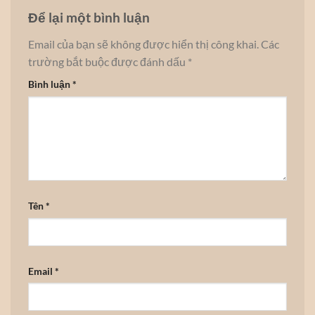
Để lại một bình luận
Email của bạn sẽ không được hiển thị công khai.
Các
trường bắt buộc được đánh dấu
*
Bình luận
*
Tên
*
Email
*