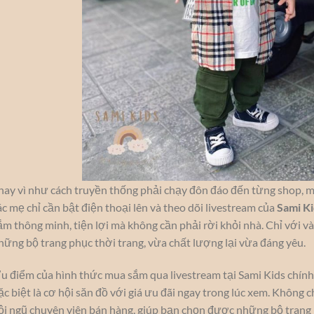
hay vì như cách truyền thống phải chạy đôn đáo đến từng shop, mấ
ác mẹ chỉ cần bật điện thoại lên và theo dõi livestream của
Sami Ki
ắm thông minh, tiện lợi mà không cần phải rời khỏi nhà. Chỉ với vài
hững bộ trang phục thời trang, vừa chất lượng lại vừa đáng yêu.
u điểm của hình thức mua sắm qua livestream tại Sami Kids chính 
ặc biệt là cơ hội săn đồ với giá ưu đãi ngay trong lúc xem. Không 
ội ngũ chuyên viên bán hàng, giúp bạn chọn được những bộ trang