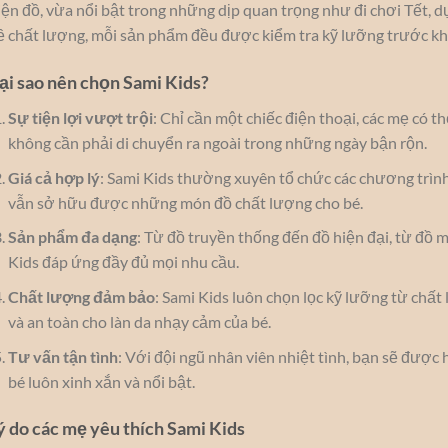
iện đồ, vừa nổi bật trong những dịp quan trọng như đi chơi Tết, d
ề chất lượng, mỗi sản phẩm đều được kiểm tra kỹ lưỡng trước khi
ại sao nên chọn Sami Kids?
Sự tiện lợi vượt trội
: Chỉ cần một chiếc điện thoại, các mẹ có 
không cần phải di chuyển ra ngoài trong những ngày bận rộn.
Giá cả hợp lý
: Sami Kids thường xuyên tổ chức các chương trình
vẫn sở hữu được những món đồ chất lượng cho bé.
Sản phẩm đa dạng
: Từ đồ truyền thống đến đồ hiện đại, từ đồ 
Kids đáp ứng đầy đủ mọi nhu cầu.
Chất lượng đảm bảo
: Sami Kids luôn chọn lọc kỹ lưỡng từ chất 
và an toàn cho làn da nhạy cảm của bé.
Tư vấn tận tình
: Với đội ngũ nhân viên nhiệt tình, bạn sẽ được 
bé luôn xinh xắn và nổi bật.
ý do các mẹ yêu thích Sami Kids