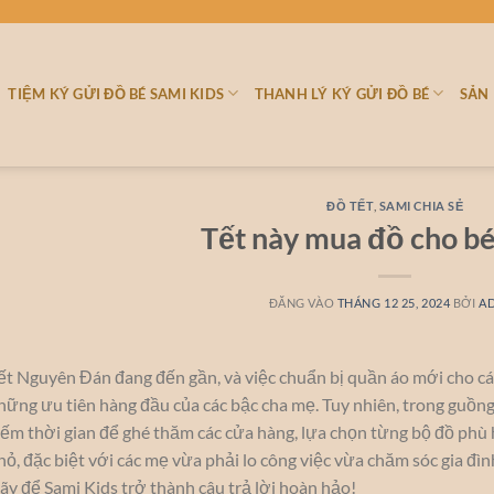
TIỆM KÝ GỬI ĐỒ BÉ SAMI KIDS
THANH LÝ KÝ GỬI ĐỒ BÉ
SẢN
ĐỒ TẾT
,
SAMI CHIA SẺ
Tết này mua đồ cho bé
ĐĂNG VÀO
THÁNG 12 25, 2024
BỞI
A
ết Nguyên Đán đang đến gần, và việc chuẩn bị quần áo mới cho các
hững ưu tiên hàng đầu của các bậc cha mẹ. Tuy nhiên, trong guồng
iếm thời gian để ghé thăm các cửa hàng, lựa chọn từng bộ đồ phù
hỏ, đặc biệt với các mẹ vừa phải lo công việc vừa chăm sóc gia đì
ãy để Sami Kids trở thành câu trả lời hoàn hảo!