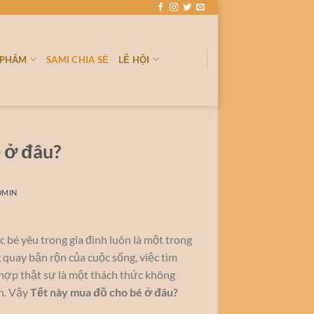
 PHẨM
SAMI CHIA SẺ
LỄ HỘI
 ở đâu?
DMIN
 bé yêu trong gia đình luôn là một trong
 quay bận rộn của cuộc sống, việc tìm
 hợp thật sự là một thách thức không
nh. Vậy
Tết này mua đồ cho bé ở đâu?