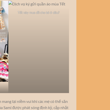
Tết này mua đồ cho bé ở đâu?
 mang lại niềm vui khi các mẹ có thể săn
a Sami được phát sóng định kỳ, cập nhật