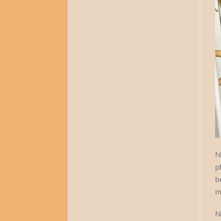
N
p
b
m
N