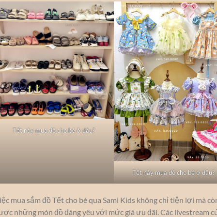
Tết này mua đồ cho bé ở đâu?
Tết này mua đồ cho bé ở đâu?
iệc mua sắm đồ Tết cho bé qua Sami Kids không chỉ tiện lợi mà còn
ược những món đồ đáng yêu với mức giá ưu đãi. Các livestream củ