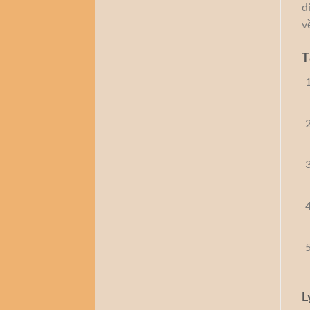
d
v
T
L