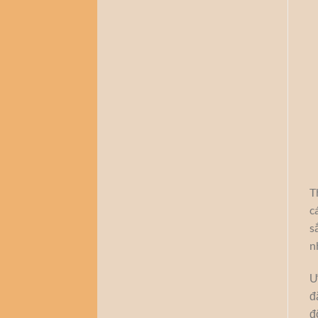
T
c
s
n
Ư
đ
đ