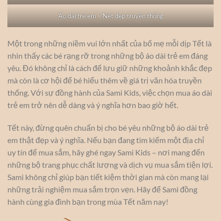
Áo dài trẻ em – Nét đẹp truyền thống
Một trong những niềm vui lớn nhất của bố mẹ mỗi dịp Tết là
nhìn thấy các bé rạng rỡ trong những bộ áo dài trẻ em đáng
yêu. Đó không chỉ là cách để lưu giữ những khoảnh khắc đẹp
mà còn là cơ hội để bé hiểu thêm về giá trị văn hóa truyền
thống. Với sự đồng hành của Sami Kids, việc chọn mua áo dài
trẻ em trở nên dễ dàng và ý nghĩa hơn bao giờ hết.
Tết này, đừng quên chuẩn bị cho bé yêu những bộ áo dài trẻ
em thật đẹp và ý nghĩa. Nếu bạn đang tìm kiếm một địa chỉ
uy tín để mua sắm, hãy ghé ngay Sami Kids – nơi mang đến
những bộ trang phục chất lượng và dịch vụ mua sắm tiện lợi.
Sami không chỉ giúp bạn tiết kiệm thời gian mà còn mang lại
những trải nghiệm mua sắm trọn vẹn. Hãy để Sami đồng
hành cùng gia đình bạn trong mùa Tết năm nay!