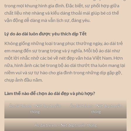
trong mọi khung hình gia đình. Đặc biệt, sự phối hợp giữa
chất liệu nhẹ nhàng và kiểu dáng thoải mái giúp bé có thể
vận động dễ dàng mà vẫn lịch sự, đáng yêu.
Lý do áo dài luôn được yêu thích dịp Tết
Không giống những loại trang phục thường ngày, áo dài trẻ
em mang đến sự trang trọng và ý nghĩa. Mỗi bộ áo dài như
một lời nhắc nhở các bé về nét đẹp văn hóa Việt Nam. Hơn
nữa, hình ảnh các bé trong bộ áo dài thướt tha luôn mang lại
niềm vui và sự tự hào cho gia đình trong những dịp gặp gỡ,
chụp ảnh đầu năm.
Làm thế nào để chọn áo dài đẹp và phù hợp?
Áo dài trẻ em – Nét đẹp truyền
Áo dài trẻ em – Nét đẹp truyền
thống
thống
Áo dài trẻ em – Nét đẹp truyền thống