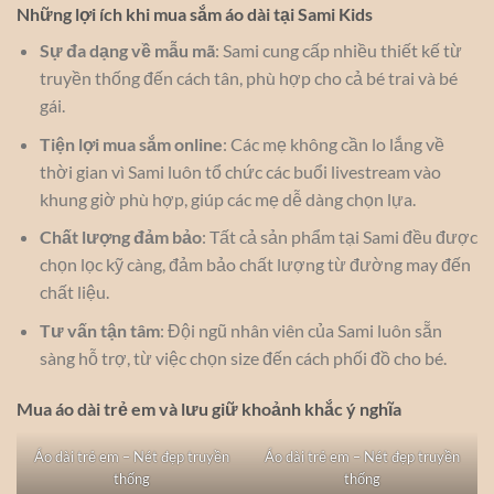
Những lợi ích khi mua sắm áo dài tại Sami Kids
Sự đa dạng về mẫu mã
: Sami cung cấp nhiều thiết kế từ
truyền thống đến cách tân, phù hợp cho cả bé trai và bé
gái.
Tiện lợi mua sắm online
: Các mẹ không cần lo lắng về
thời gian vì Sami luôn tổ chức các buổi livestream vào
khung giờ phù hợp, giúp các mẹ dễ dàng chọn lựa.
Chất lượng đảm bảo
: Tất cả sản phẩm tại Sami đều được
chọn lọc kỹ càng, đảm bảo chất lượng từ đường may đến
chất liệu.
Tư vấn tận tâm
: Đội ngũ nhân viên của Sami luôn sẵn
sàng hỗ trợ, từ việc chọn size đến cách phối đồ cho bé.
Mua áo dài trẻ em và lưu giữ khoảnh khắc ý nghĩa
Áo dài trẻ em – Nét đẹp truyền
Áo dài trẻ em – Nét đẹp truyền
thống
thống