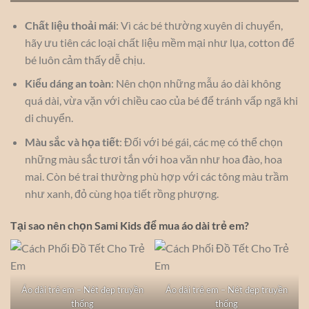
Chất liệu thoải mái
: Vì các bé thường xuyên di chuyển,
hãy ưu tiên các loại chất liệu mềm mại như lụa, cotton để
bé luôn cảm thấy dễ chịu.
Kiểu dáng an toàn
: Nên chọn những mẫu áo dài không
quá dài, vừa vặn với chiều cao của bé để tránh vấp ngã khi
di chuyển.
Màu sắc và họa tiết
: Đối với bé gái, các mẹ có thể chọn
những màu sắc tươi tắn với hoa văn như hoa đào, hoa
mai. Còn bé trai thường phù hợp với các tông màu trầm
như xanh, đỏ cùng họa tiết rồng phượng.
Tại sao nên chọn Sami Kids để mua áo dài trẻ em?
Áo dài trẻ em – Nét đẹp truyền
Áo dài trẻ em – Nét đẹp truyền
thống
thống