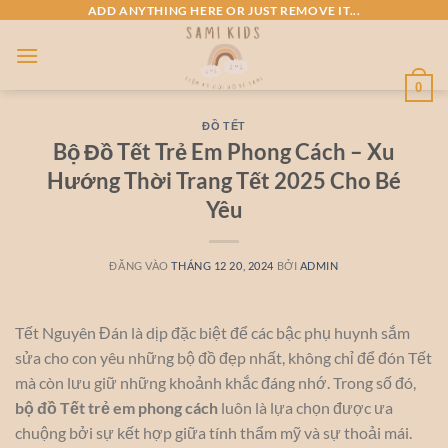
Bỏ
ADD ANYTHING HERE OR JUST REMOVE IT...
qua
nội
dung
0
ĐỒ TẾT
Bộ Đồ Tết Trẻ Em Phong Cách – Xu
Hướng Thời Trang Tết 2025 Cho Bé
Yêu
ĐĂNG VÀO
THÁNG 12 20, 2024
BỞI
ADMIN
Tết Nguyên Đán là dịp đặc biệt để các bậc phụ huynh sắm
sửa cho con yêu những bộ đồ đẹp nhất, không chỉ để đón Tết
mà còn lưu giữ những khoảnh khắc đáng nhớ. Trong số đó,
bộ đồ Tết trẻ em phong cách
luôn là lựa chọn được ưa
chuộng bởi sự kết hợp giữa tính thẩm mỹ và sự thoải mái.