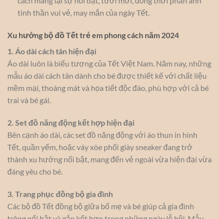
cách mang lại sự nổi bật, tươi mới, đồng thời phản ánh
tinh thần vui vẻ, may mắn của ngày Tết.
Xu hướng bộ đồ Tết trẻ em phong cách năm 2024
1. Áo dài cách tân hiện đại
Áo dài luôn là biểu tượng của Tết Việt Nam. Năm nay, những
mẫu áo dài cách tân dành cho bé được thiết kế với chất liệu
mềm mại, thoáng mát và họa tiết độc đáo, phù hợp với cả bé
trai và bé gái.
2. Set đồ năng động kết hợp hiện đại
Bên cạnh áo dài, các set đồ năng động với áo thun in hình
Tết, quần yếm, hoặc váy xòe phối giày sneaker đang trở
thành xu hướng nổi bật, mang đến vẻ ngoài vừa hiện đại vừa
đáng yêu cho bé.
3. Trang phục đồng bộ gia đình
Các bộ đồ Tết đồng bộ giữa bố mẹ và bé giúp cả gia đình
trông nổi bật và gắn kết hơn trong những ngày lễ hội. Mẫu