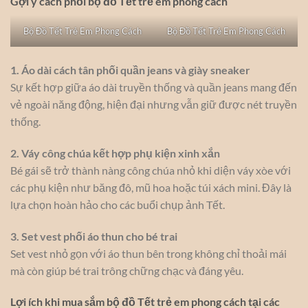
Gợi ý cách phối bộ đồ Tết trẻ em phong cách
Bộ Đồ Tết Trẻ Em Phong Cách
Bộ Đồ Tết Trẻ Em Phong Cách
1. Áo dài cách tân phối quần jeans và giày sneaker
Sự kết hợp giữa áo dài truyền thống và quần jeans mang đến
vẻ ngoài năng động, hiện đại nhưng vẫn giữ được nét truyền
thống.
2. Váy công chúa kết hợp phụ kiện xinh xắn
Bé gái sẽ trở thành nàng công chúa nhỏ khi diện váy xòe với
các phụ kiện như băng đô, mũ hoa hoặc túi xách mini. Đây là
lựa chọn hoàn hảo cho các buổi chụp ảnh Tết.
3. Set vest phối áo thun cho bé trai
Set vest nhỏ gọn với áo thun bên trong không chỉ thoải mái
mà còn giúp bé trai trông chững chạc và đáng yêu.
Lợi ích khi mua sắm bộ đồ Tết trẻ em phong cách tại các