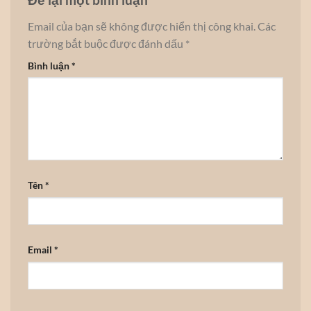
Email của bạn sẽ không được hiển thị công khai.
Các
trường bắt buộc được đánh dấu
*
Bình luận
*
Tên
*
Email
*