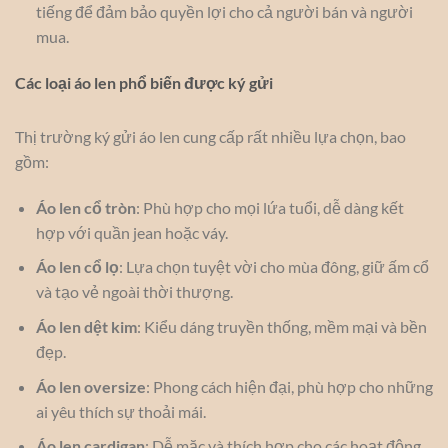
tiếng để đảm bảo quyền lợi cho cả người bán và người
mua.
Các loại áo len phổ biến được ký gửi
Thị trường ký gửi áo len cung cấp rất nhiều lựa chọn, bao
gồm:
Áo len cổ tròn
: Phù hợp cho mọi lứa tuổi, dễ dàng kết
hợp với quần jean hoặc váy.
Áo len cổ lọ
: Lựa chọn tuyệt vời cho mùa đông, giữ ấm cổ
và tạo vẻ ngoài thời thượng.
Áo len dệt kim
: Kiểu dáng truyền thống, mềm mại và bền
đẹp.
Áo len oversize
: Phong cách hiện đại, phù hợp cho những
ai yêu thích sự thoải mái.
Áo len cardigan
: Dễ mặc và thích hợp cho các hoạt động