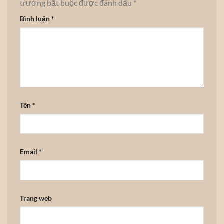
trường bắt buộc được đánh dấu
*
Bình luận
*
Tên
*
Email
*
Trang web