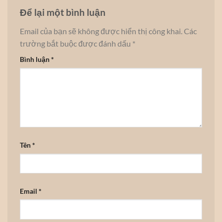
Để lại một bình luận
Email của bạn sẽ không được hiển thị công khai.
Các
trường bắt buộc được đánh dấu
*
Bình luận
*
Tên
*
Email
*