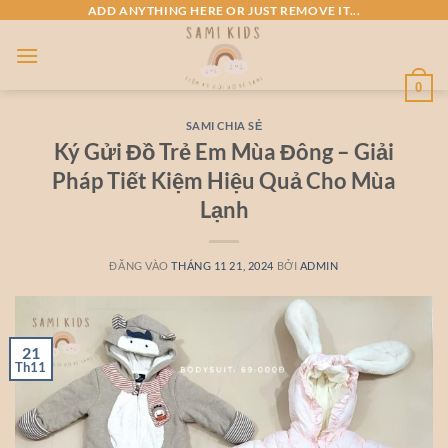
Bỏ
ADD ANYTHING HERE OR JUST REMOVE IT...
qua
nội
dung
0
SAMI CHIA SẺ
Ký Gửi Đồ Trẻ Em Mùa Đông – Giải
Pháp Tiết Kiệm Hiệu Quả Cho Mùa
Lạnh
ĐĂNG VÀO
THÁNG 11 21, 2024
BỞI
ADMIN
21
Th11