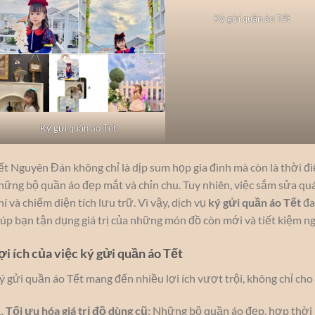
Ký gửi quần áo Tết
Ký gửi quần áo Tết
ết Nguyên Đán không chỉ là dịp sum họp gia đình mà còn là thời 
hững bộ quần áo đẹp mắt và chỉn chu. Tuy nhiên, việc sắm sửa qu
hí và chiếm diện tích lưu trữ. Vì vậy, dịch vụ
ký gửi quần áo Tết
đa
iúp bạn tận dụng giá trị của những món đồ còn mới và tiết kiệm n
ợi ích của việc ký gửi quần áo Tết
ý gửi quần áo Tết mang đến nhiều lợi ích vượt trội, không chỉ ch
Tối ưu hóa giá trị đồ dùng cũ
: Những bộ quần áo đẹp, hợp thời