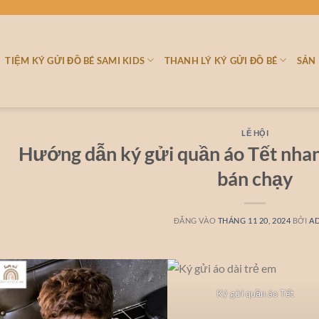
TIỆM KÝ GỬI ĐỒ BÉ SAMI KIDS
THANH LÝ KÝ GỬI ĐỒ BÉ
SẢN
LỄ HỘI
Hướng dẫn ký gửi quần áo Tết nhan
bán chạy
ĐĂNG VÀO
THÁNG 11 20, 2024
BỞI
A
Ký gửi quần áo Tết