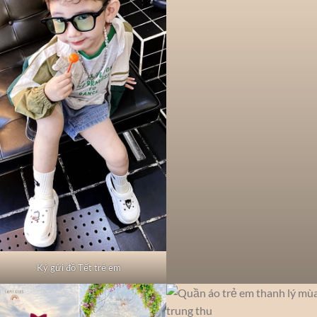
Ký gửi đồ Tết trẻ em