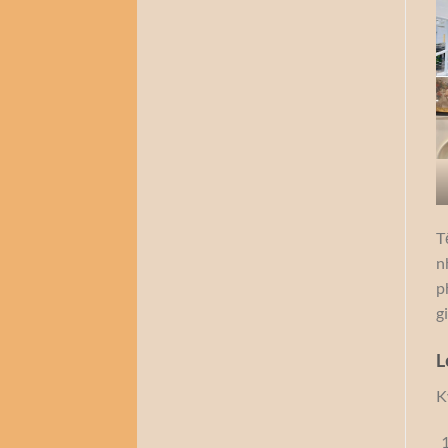
T
n
p
g
L
K