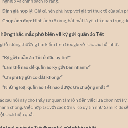
nghiệp và chính sách rõ ràng.
Định giá hợp lý
: Giá cả nên phù hợp với giá trị thực tế của sản
Chụp ảnh đẹp
: Hình ảnh rõ ràng, bắt mắt là yếu tố quan trọng 
hững thắc mắc phổ biến về ký gửi quần áo Tết
gười dùng thường tìm kiếm trên Google với các câu hỏi như:
“Ký gửi quần áo Tết ở đâu uy tín?”
“Làm thế nào để quần áo ký gửi bán nhanh?”
“Chi phí ký gửi có đắt không?”
“Những loại quần áo Tết nào được ưa chuộng nhất?”
ác câu hỏi này cho thấy sự quan tâm lớn đến việc lựa chọn nơi ký
hanh chóng. Việc hợp tác với các đơn vị có uy tín như Sami Kids 
ột cách hiệu quả.
ác loại quần áo Tết được ký gửi nhiều nhất