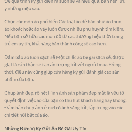
Để quá trình ký gửi diễn ra suôn sẻ và hiệu quả, bạn nên lưu
ý những mẹo sau:
Chọn các món áo phổ biến Các loại áo dễ bán như áo thun,
áo khoác hoặc áo váy luôn được nhiều phụ huynh tìm kiếm.
Nếu bạn sở hữu các món đồ từ các thương hiệu thời trang
trẻ em uy tín, khả năng bán thành công sẽ cao hơn.
Đảm bảo áo luôn sạch sẽ Một chiếc áo bé gái sạch sẽ, được
giặt là cẩn thận sẽ tạo ấn tượng tốt với người mua. Đồng
thời, điều này cũng giúp cửa hàng ký gửi đánh giá cao sản
phẩm của bạn.
Chụp ảnh đẹp, rõ nét Hình ảnh sản phẩm đẹp mắt là yếu tố
quyết định việc áo của bạn có thu hút khách hàng hay không.
Đảm bảo chụp ảnh ở nơi có ánh sáng tốt, tập trung vào các
chi tiết nổi bật của áo.
Những Đơn Vị Ký Gửi Áo Bé Gái Uy Tín