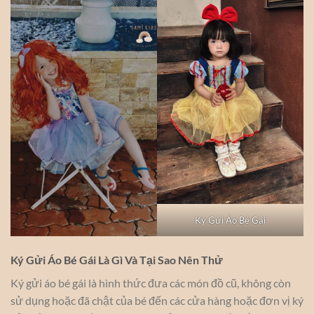
Ký Gửi Áo Bé Gái
Ký Gửi Áo Bé Gái Là Gì Và Tại Sao Nên Thử
Ký gửi áo bé gái là hình thức đưa các món đồ cũ, không còn
sử dụng hoặc đã chật của bé đến các cửa hàng hoặc đơn vị ký