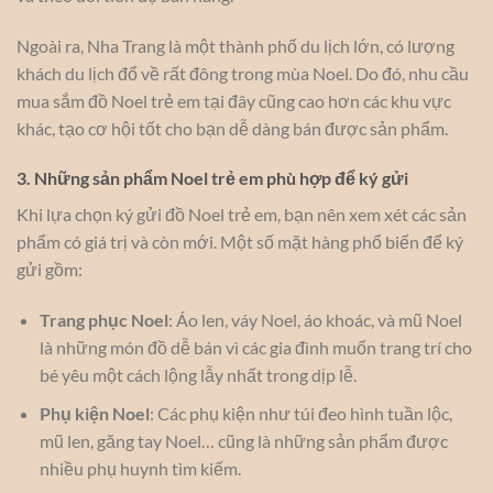
Ngoài ra, Nha Trang là một thành phố du lịch lớn, có lượng
khách du lịch đổ về rất đông trong mùa Noel. Do đó, nhu cầu
mua sắm đồ Noel trẻ em tại đây cũng cao hơn các khu vực
khác, tạo cơ hội tốt cho bạn dễ dàng bán được sản phẩm.
3. Những sản phẩm Noel trẻ em phù hợp để ký gửi
Khi lựa chọn ký gửi đồ Noel trẻ em, bạn nên xem xét các sản
phẩm có giá trị và còn mới. Một số mặt hàng phổ biến để ký
gửi gồm:
Trang phục Noel
: Áo len, váy Noel, áo khoác, và mũ Noel
là những món đồ dễ bán vì các gia đình muốn trang trí cho
bé yêu một cách lộng lẫy nhất trong dịp lễ.
Phụ kiện Noel
: Các phụ kiện như túi đeo hình tuần lộc,
mũ len, găng tay Noel… cũng là những sản phẩm được
nhiều phụ huynh tìm kiếm.