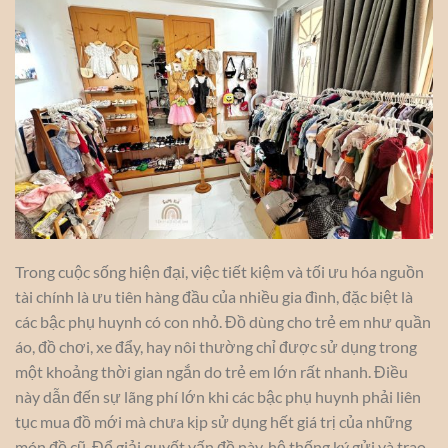
Trong cuộc sống hiện đại, việc tiết kiệm và tối ưu hóa nguồn
tài chính là ưu tiên hàng đầu của nhiều gia đình, đặc biệt là
các bậc phụ huynh có con nhỏ. Đồ dùng cho trẻ em như quần
áo, đồ chơi, xe đẩy, hay nôi thường chỉ được sử dụng trong
một khoảng thời gian ngắn do trẻ em lớn rất nhanh. Điều
này dẫn đến sự lãng phí lớn khi các bậc phụ huynh phải liên
tục mua đồ mới mà chưa kịp sử dụng hết giá trị của những
món đồ cũ. Để giải quyết vấn đề này, hệ thống ký gửi và trao