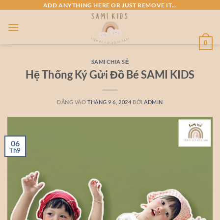
Bỏ
ADD ANYTHING HERE OR JUST REMOVE IT...
qua
nội
dung
0
SAMI CHIA SẺ
Hệ Thống Ký Gửi Đồ Bé SAMI KIDS
ĐĂNG VÀO
THÁNG 9 6, 2024
BỞI
ADMIN
06
Th9