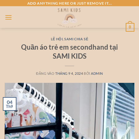
Bỏ
ADD ANYTHING HERE OR JUST REMOVE IT...
qua
nội
dung
0
LỄ HỘI
,
SAMI CHIA SẺ
Quần áo trẻ em secondhand tại
SAMI KIDS
ĐĂNG VÀO
THÁNG 9 4, 2024
BỞI
ADMIN
04
Th9