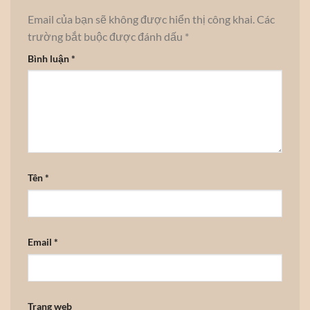
Email của bạn sẽ không được hiển thị công khai.
Các
trường bắt buộc được đánh dấu
*
Bình luận
*
Tên
*
Email
*
Trang web