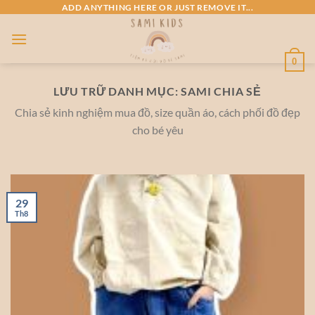
Bỏ
ADD ANYTHING HERE OR JUST REMOVE IT...
qua
nội
dung
0
LƯU TRỮ DANH MỤC:
SAMI CHIA SẺ
Chia sẻ kinh nghiệm mua đồ, size quần áo, cách phối đồ đẹp
cho bé yêu
29
Th8