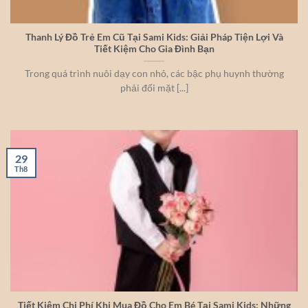
Thanh Lý Đồ Trẻ Em Cũ Tại Sami Kids: Giải Pháp Tiện Lợi Và
Tiết Kiệm Cho Gia Đình Bạn
Trong quá trình nuôi dạy con nhỏ, các bậc phụ huynh thường
phải đối mặt [...]
29
Th8
Tiết Kiệm Chi Phí Khi Mua Đồ Cho Em Bé Tại Sami Kids: Những